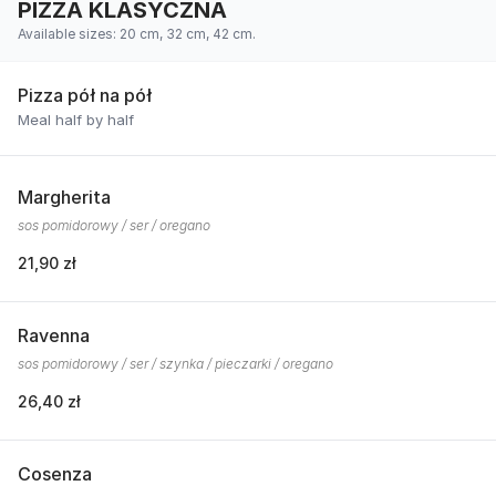
PIZZA KLASYCZNA
Available sizes: 20 cm, 32 cm, 42 cm.
Pizza pół na pół
Meal half by half
Margherita
sos pomidorowy / ser / oregano
21,90 zł
Ravenna
sos pomidorowy / ser / szynka / pieczarki / oregano
26,40 zł
Cosenza