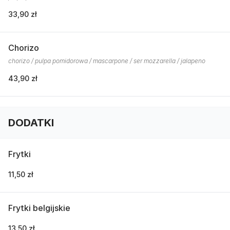
33,90 zł
Chorizo
chorizo / pulpa pomidorowa / mascarpone / ser mozzarella / jalapeno
43,90 zł
DODATKI
Frytki
11,50 zł
Frytki belgijskie
13,50 zł