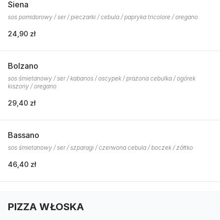
Siena
sos pomidorowy / ser / pieczarki / cebula / papryka tricolore / oregano
24,90 zł
Bolzano
sos śmietanowy / ser / kabanos / oscypek / prażona cebulka / ogórek
kiszony / oregano
29,40 zł
Bassano
sos śmietanowy / ser / szparagi / czerwona cebula / boczek / żółtko
46,40 zł
PIZZA WŁOSKA