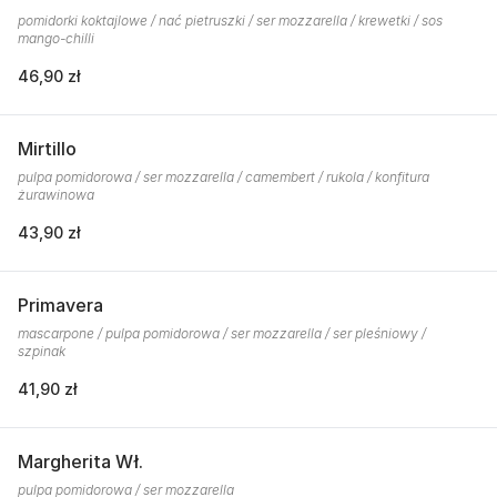
pomidorki koktajlowe / nać pietruszki / ser mozzarella / krewetki / sos
mango-chilli
46,90 zł
Mirtillo
pulpa pomidorowa / ser mozzarella / camembert / rukola / konfitura
żurawinowa
43,90 zł
Primavera
mascarpone / pulpa pomidorowa / ser mozzarella / ser pleśniowy /
szpinak
41,90 zł
Margherita Wł.
pulpa pomidorowa / ser mozzarella