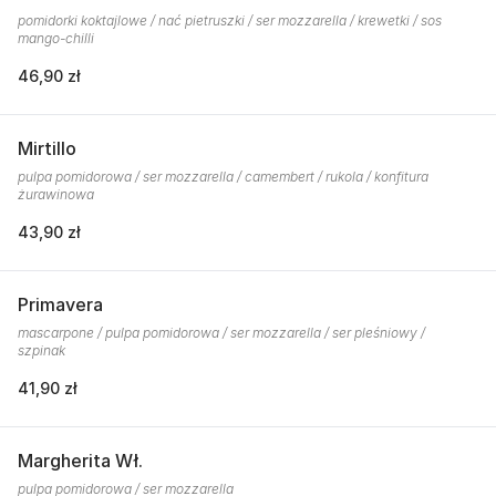
pomidorki koktajlowe / nać pietruszki / ser mozzarella / krewetki / sos
mango-chilli
46,90 zł
Mirtillo
pulpa pomidorowa / ser mozzarella / camembert / rukola / konfitura
żurawinowa
43,90 zł
Primavera
mascarpone / pulpa pomidorowa / ser mozzarella / ser pleśniowy /
szpinak
41,90 zł
Margherita Wł.
pulpa pomidorowa / ser mozzarella