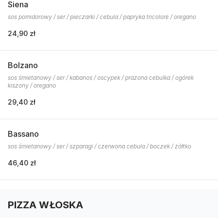
Siena
sos pomidorowy / ser / pieczarki / cebula / papryka tricolore / oregano
24,90 zł
Bolzano
sos śmietanowy / ser / kabanos / oscypek / prażona cebulka / ogórek
kiszony / oregano
29,40 zł
Bassano
sos śmietanowy / ser / szparagi / czerwona cebula / boczek / żółtko
46,40 zł
PIZZA WŁOSKA