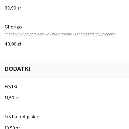
33,90 zł
Chorizo
chorizo / pulpa pomidorowa / mascarpone / ser mozzarella / jalapeno
43,90 zł
DODATKI
Frytki
11,50 zł
Frytki belgijskie
13,50 zł