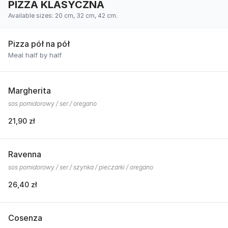
PIZZA KLASYCZNA
Available sizes: 20 cm, 32 cm, 42 cm.
Pizza pół na pół
Meal half by half
Margherita
sos pomidorowy / ser / oregano
21,90 zł
Ravenna
sos pomidorowy / ser / szynka / pieczarki / oregano
26,40 zł
Cosenza