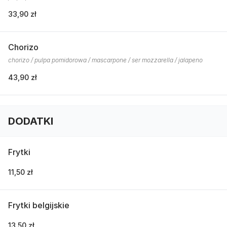
33,90 zł
Chorizo
chorizo / pulpa pomidorowa / mascarpone / ser mozzarella / jalapeno
43,90 zł
DODATKI
Frytki
11,50 zł
Frytki belgijskie
13,50 zł