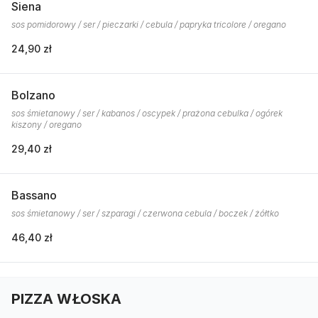
Siena
sos pomidorowy / ser / pieczarki / cebula / papryka tricolore / oregano
24,90 zł
Bolzano
sos śmietanowy / ser / kabanos / oscypek / prażona cebulka / ogórek
kiszony / oregano
29,40 zł
Bassano
sos śmietanowy / ser / szparagi / czerwona cebula / boczek / żółtko
46,40 zł
PIZZA WŁOSKA