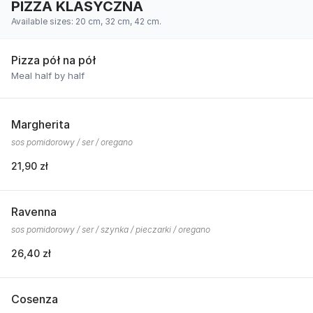
PIZZA KLASYCZNA
Available sizes: 20 cm, 32 cm, 42 cm.
Pizza pół na pół
Meal half by half
Margherita
sos pomidorowy / ser / oregano
21,90 zł
Ravenna
sos pomidorowy / ser / szynka / pieczarki / oregano
26,40 zł
Cosenza