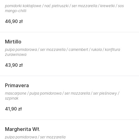
pomidorki koktajlowe / nać pietruszki / ser mozzarella / krewetki / sos
mango-chilli
46,90 zł
Mirtillo
pulpa pomidorowa / ser mozzarella / camembert / rukola / konfitura
żurawinowa
43,90 zł
Primavera
mascarpone / pulpa pomidorowa / ser mozzarella / ser pleśniowy /
szpinak
41,90 zł
Margherita Wł.
pulpa pomidorowa / ser mozzarella